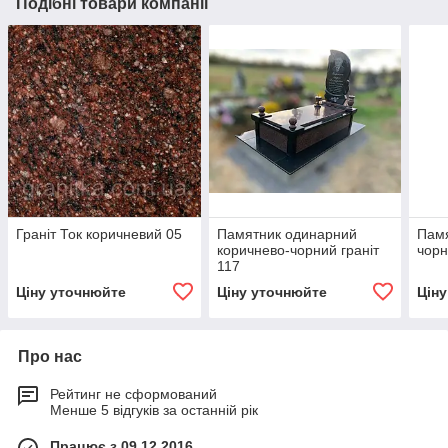
Подібні товари компанії
Граніт Ток коричневий 05
Памятник одинарний
Памя
коричнево-чорний граніт
чорн
117
Ціну уточнюйте
Ціну уточнюйте
Цін
Про нас
Рейтинг не сформований
Менше 5 відгуків за останній рік
Працює з 09.12.2016