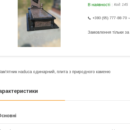
В наявності
Код:
145
+380 (95) 777-88-70
Замовлення тільки з
ам'ятник наduса одинарний, плита з природного каменю
арактеристики
Основні