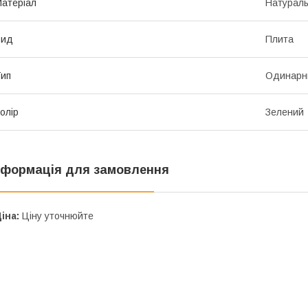
атеріал
Натураль
Вид
Плита
ип
Одинарн
олір
Зелений
нформація для замовлення
іна:
Ціну уточнюйте