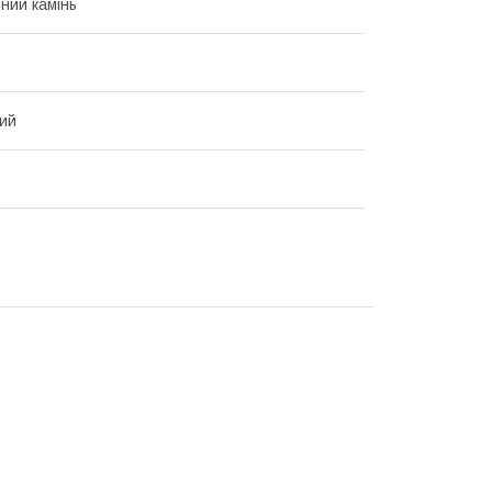
ний камінь
ий