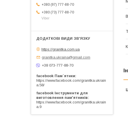
М
+380 (97) 777-88-70
+380 (73) 777-88-70
Viber
Т
К
https://granitka.com.ua
granitka.ukraina@gmail.com
+38 073-777-88-70
І
facebook Пам`ятнки
https://www.facebook.com/granitka.ukrain
a.58/
Ц
facebook Інструменти для
виготовлення пам'ятників
https://www.facebook.com/granitka.ukrain
a.9