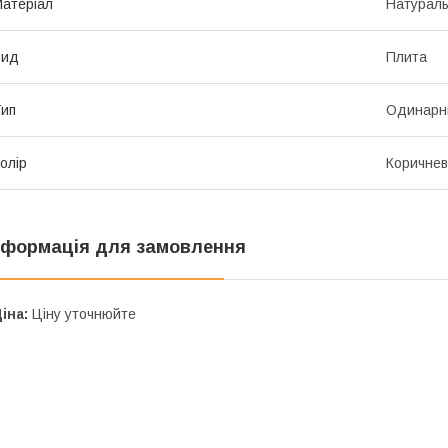
атеріал
Натураль
Вид
Плита
ип
Одинарн
олір
Коричне
нформація для замовлення
іна:
Ціну уточнюйте