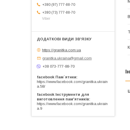
М
+380 (97) 777-88-70
+380 (73) 777-88-70
Viber
Т
К
https://granitka.com.ua
granitka.ukraina@gmail.com
+38 073-777-88-70
І
facebook Пам`ятнки
https://www.facebook.com/granitka.ukrain
a.58/
Ц
facebook Інструменти для
виготовлення пам'ятників
https://www.facebook.com/granitka.ukrain
a.9