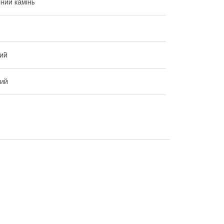
ний камінь
ий
вий