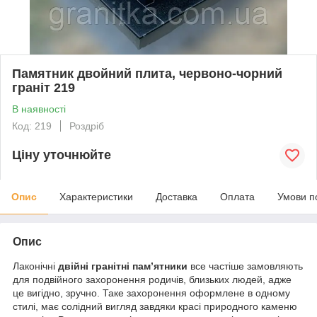
Памятник двойний плита, червоно-чорний
граніт 219
В наявності
Код: 219
Роздріб
Ціну уточнюйте
Опис
Характеристики
Доставка
Оплата
Умови п
Опис
Лаконічні
двійні гранітні пам’ятники
все частіше замовляють
для подвійного захоронення родичів, близьких людей, адже
це вигідно, зручно. Таке захоронення оформлене в одному
стилі, має солідний вигляд завдяки красі природного каменю