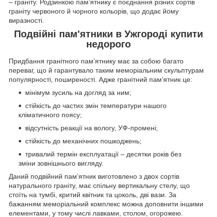
– граніту. Родзинкою пам’ятнику є поєднання різних сортів
граніту червоного й чорного кольорів, що додає йому
виразності.
Подвійні пам'ятники в Ужгороді купити
недорого
Придбання гранітного пам’ятнику має за собою багато
переваг, що й гарантувало таким меморіальним скульптурам
популярності, поширеності. Адже гранітний пам’ятник це:
мінімум зусиль на догляд за ним;
стійкість до частих змін температури нашого
кліматичного поясу;
відсутність реакції на вологу, УФ-промені;
стійкість до механічних пошкоджень;
тривалий термін експлуатації – десятки років без
зміни зовнішнього вигляду.
Даний подвійний пам’ятник виготовлено з двох сортів
натурального граніту, має спільну вертикальну стелу, що
стоїть на тумбі, критий квітник та цоколь, дві вази. За
бажанням меморіальний комплекс можна доповнити іншими
елементами, у тому числі лавками, столом, огорожею.