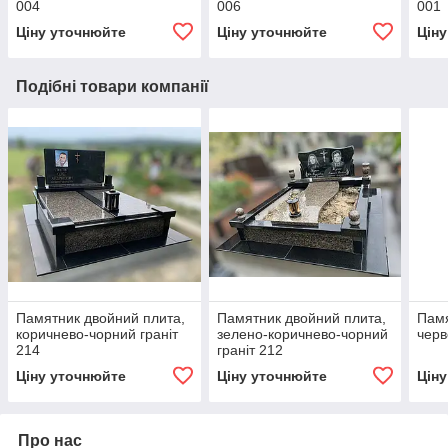
004
006
001
Ціну уточнюйте
Ціну уточнюйте
Цін
Подібні товари компанії
Памятник двойний плита,
Памятник двойний плита,
Памя
коричнево-чорний граніт
зелено-коричнево-чорний
черв
214
граніт 212
Ціну уточнюйте
Ціну уточнюйте
Цін
Про нас